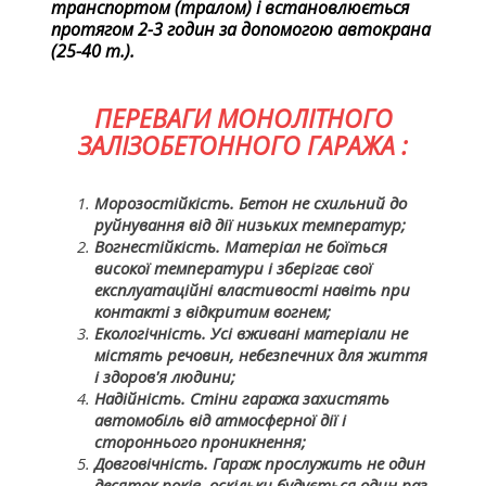
транспортом (тралом) і встановлюється
протягом 2-3 годин за допомогою автокрана
(25-40 т.).
ПЕРЕВАГИ МОНОЛІТНОГО
ЗАЛІЗОБЕТОННОГО ГАРАЖА :
Морозостійкість. Бетон не схильний до
руйнування від дії низьких температур;
Вогнестійкість. Матеріал не боїться
високої температури і зберігає свої
експлуатаційні властивості навіть при
контакті з відкритим вогнем;
Екологічність. Усі вживані матеріали не
містять речовин, небезпечних для життя
і здоров'я людини;
Надійність. Стіни гаража захистять
автомобіль від атмосферної дії і
стороннього проникнення;
Довговічність. Гараж прослужить не один
десяток років, оскільки будується один раз