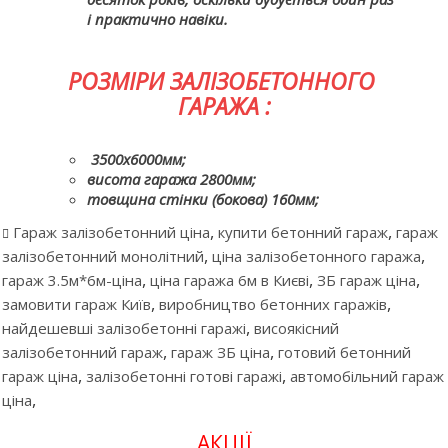
і практично навіки.
РОЗМІРИ ЗАЛІЗОБЕТОННОГО
ГАРАЖА :
3500х6000мм;
висота гаража 2800мм;
товщина стінки (бокова) 160мм;
,
,
Гараж залізобетонний ціна
купити бетонний гараж
гараж
,
,
залізобетонний монолітний
ціна залізобетонного гаража
,
,
,
гараж 3.5м*6м-ціна
ціна гаража 6м в Києві
ЗБ гараж ціна
,
,
замовити гараж Київ
виробництво бетонних гаражів
,
найдешевші залізобетонні гаражі
висоякісний
,
,
залізобетонний гараж
гараж ЗБ ціна
готовий бетонний
,
,
гараж ціна
залізобетонні готові гаражі
автомобільний гараж
,
ціна
АКЦІЇ