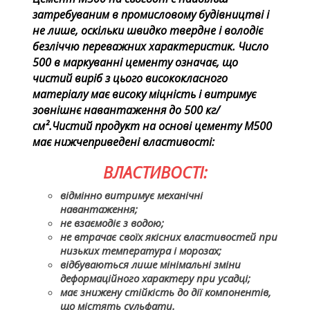
затребуваним в промисловому будівництві і
не лише, оскільки швидко твердне і володіє
безліччю переважних характеристик. Число
500 в маркуванні цементу означає, що
чистий виріб з цього висококласного
матеріалу має високу міцність і витримує
зовнішнє навантаження до 500 кг/
см².Чистий продукт на основі цементу М500
має нижчеприведені властивості:
ВЛАСТИВОСТІ:
відмінно витримує механічні
навантаження;
не взаємодіє з водою;
не втрачає своїх якісних властивостей при
низьких температура і морозах;
відбуваються лише мінімальні зміни
деформаційного характеру при усадці;
має знижену стійкість до дії компонентів,
що містять сульфати.