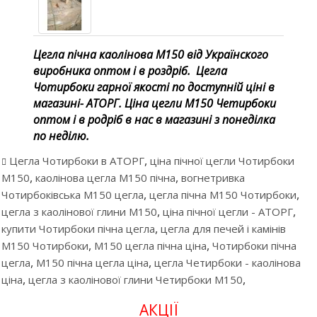
Цегла пічна каолінова М150 від Українского
виробника оптом і в роздріб. Цегла
Чотирбоки гарної якості по доступній ціні в
магазині- АТОРГ. Ціна цегли М150 Четирбоки
оптом і в родріб в нас в магазині з понеділка
по неділю.
,
Цегла Чотирбоки в АТОРГ
ціна пічної цегли Чотирбоки
,
,
М150
каолінова цегла М150 пічна
вогнетривка
,
,
Чотирбоківська М150 цегла
цегла пічна М150 Чотирбоки
,
,
цегла з каолінової глини М150
ціна пічної цегли - АТОРГ
,
купити Чотирбоки пічна цегла
цегла для печей і камінів
,
,
М150 Чотирбоки
М150 цегла пічна ціна
Чотирбоки пічна
,
,
цегла
М150 пічна цегла ціна
цегла Четирбоки - каолінова
,
,
ціна
цегла з каолінової глини Четирбоки М150
АКЦІЇ