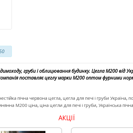
50
 димоходу, груби і облицювання будинку. Цегла М200 від Ук
Г компанія поставляє цеглу марки М200 оптом фурними нор
.
,
,
нестійка пічна червона цегла
цегла для печі і груби Україна
по
,
,
линянна М200 ціна
ціна цегли для печі і груби
Українська пічн
АКЦІЇ