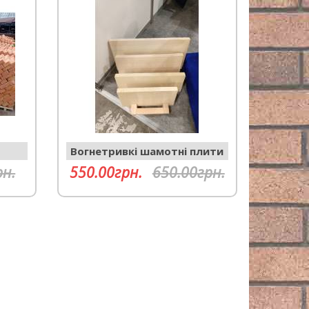
Вогнетривкі шамотні плити
рн.
550.00грн.
650.00грн.