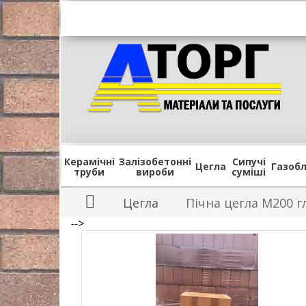
Керамічні
Залізобетонні
Сипучі
Цегла
Газоб
труби
вироби
суміші
Цегла
Пічна цегла М200 г
-->