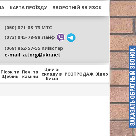
НА
КАРТА ПРОЇЗДУ
ЗВОРОТНІЙ ЗВ`ЯЗОК
(050) 871-83-73 МТС
(073) 045-78-88 Лайф
(068) 862-57-55 Київстар
e-mail: а.torg@ukr.net
Ціни зі
Пісок та
Печі та
складу в
РОЗПРОДАЖ
Відео
Щебінь
каміни
Києві