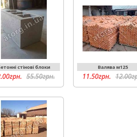
Бетонні стінові блоки
Валява м125
.00грн.
55.50грн.
11.50грн.
12.00г