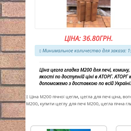
ЦІНА: 36.80ГРН.
Минимальное количество для заказа: 1
Ціна цегла гладка М200 для печі, комину,
якості по доступній ціні в АТОРГ. АТОР
допоможемо з доставкою по всій Україні
,
,
Ціна М200 пічної цегли
цегла для печі ціна
вог
,
,
М200
купити цеглу для печі М200
цегла пічна г