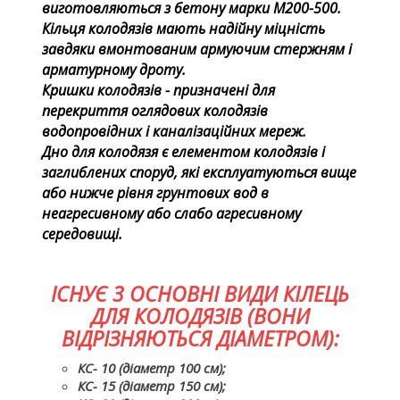
виготовляються з бетону марки М200-500.
Кільця колодязів мають надійну міцність
завдяки вмонтованим армуючим стержням і
арматурному дроту.
Кришки колодязів - призначені для
перекриття оглядових колодязів
водопровідних і каналізаційних мереж.
Дно для колодязя є елементом колодязів і
заглиблених споруд, які експлуатуються вище
або нижче рівня грунтових вод в
неагресивному або слабо агресивному
середовищі.
ІСНУЄ 3 ОСНОВНІ ВИДИ КІЛЕЦЬ
ДЛЯ КОЛОДЯЗІВ (ВОНИ
ВІДРІЗНЯЮТЬСЯ ДІАМЕТРОМ):
КС- 10 (діаметр 100 см);
КС- 15 (діаметр 150 см);