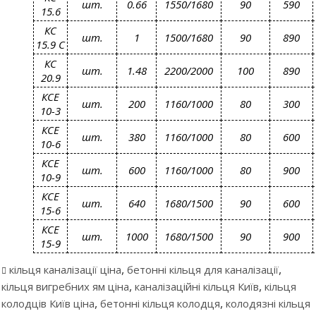
шт.
0.66
1550/1680
90
590
15.6
КС
шт.
1
1500/1680
90
890
15.9 С
КС
шт.
1.48
2200/2000
100
890
20.9
КСЕ
шт.
200
1160/1000
80
300
10-3
КСЕ
шт.
380
1160/1000
80
600
10-6
КСЕ
шт.
600
1160/1000
80
900
10-9
КСЕ
шт.
640
1680/1500
90
600
15-6
КСЕ
шт.
1000
1680/1500
90
900
15-9
,
,
кільця каналізації ціна
бетонні кільця для каналізації
,
,
кільця вигребних ям ціна
каналізаційні кільця Київ
кільця
,
,
колодців Київ ціна
бетонні кільця колодця
колодязні кільця