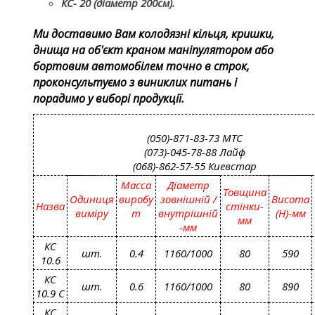
КС- 20 (діаметр 200см).
Ми доставимо Вам колодязні кільця, кришки,
днища на об'єкт краном маніпулятором або
бортовим автомобілем точно в строк,
проконсультуємо з виниклих питань і
порадимо у виборі продукції.
(050)-871-83-73 МТС
(073)-045-78-88 Лайф
(068)-862-57-55 Киевстар
Масса
Діаметр
Товщина
Одиниця
виробу
зовнішній /
Висота
Назва
стінки-
виміру
т
внутрішній
(H)-мм
мм
-мм
КС
шт.
0.4
1160/1000
80
590
10.6
КС
шт.
0.6
1160/1000
80
890
10.9 С
КС