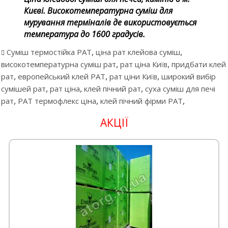
Києві. Високотемпературна суміш для
мурування терміналів де використовується
температура до 1600 градусів.
,
,
Суміш термостійка РАТ
ціна рат клейова суміш
,
,
високотемпературна суміш рат
рат ціна Київ
придбати клей
,
,
,
рат
европейський клей РАТ
рат ціни Київ
широкий вибір
,
,
,
сумішей рат
рат ціна
клей пічний рат
суха суміш для печі
,
,
,
рат
РАТ термофлекс ціна
клей пічний фірми РАТ
АКЦІЇ