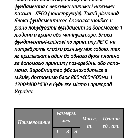
фундамента с верхніми шипами і нижніми
пазами - ЛЕГО ( конструкція). Такий різновид
блока фундаментного дозволяє швидко и
рівно побудувати фундамент за допомогою 1
людини и крана або маніпулятора. Блоки
фундаментні-стінові по принципу ЛЕГО не
потребують кладки розчину між собою, так
як прилягають один до одного дуже плотно
за допомогю принципу паз-гребінь, або папа-
мама. Виробництво фбс знаходиться в
м.Київ, доставимо блок 800*400*600мм і
1200*400*600 в будь єке місто і пригород
України.
Размеры,
Масса,
Цена за
мм.
Наименование
т.
ед., грн.
L
B
H