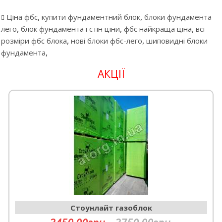
,
,
Ціна фбс
купити фундаментний блок
блоки фундамента
,
,
,
лего
блок фундамента і стін ціни
фбс найкраща ціна
всі
,
,
розміри фбс блока
нові блоки фбс-лего
шиповидні блоки
,
фундамента
АКЦІЇ
Cтоунлайт газоблок